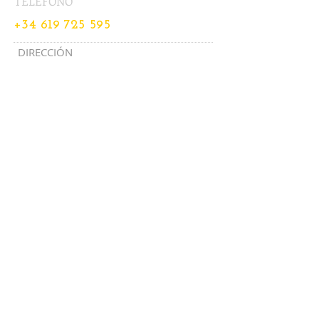
TELÉFONO
+34 619 725 595
DIRECCIÓN
Plaza de los Mostenses, 13
Edificio Parking
planta 3ª - oficina 31
28015 Madrid
Metro:
Plaza de España
Santo Domingo
Callao
Bus:
1, 2, 3, 44
, 46, 74, 75, 133, 146
ENVÍA UN MENSAJE
:​​