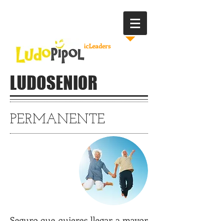
Ríe
Juega
CRECE
TicLeaders
LUDOSENIOR
PERMANENTE
Prevención y
Bienestar
Seguro que quieres llegar a mayor