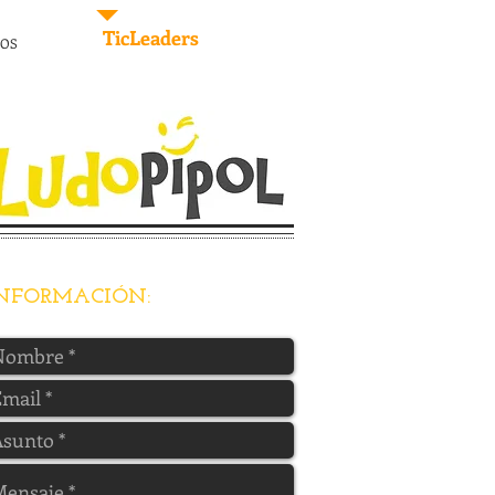
TicLeaders
IOS
NFORMACIÓN
: