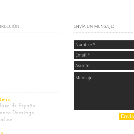
IRECCIÓN
ENVÍA UN MENSAJE
:​​
laza de los Mostenses, 13
dificio Parking
lanta 3ª - oficina 31
8015 Madrid
etro:
laza de España
anto Domingo
Envia
allao
us: