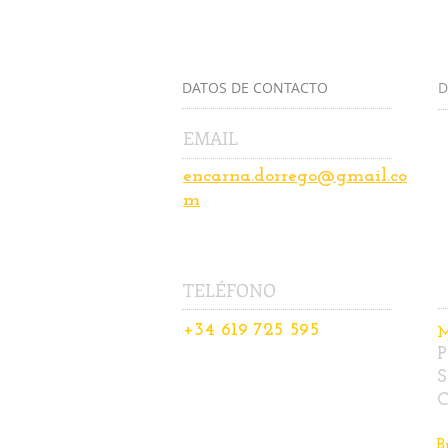
DATOS DE CONTACTO
D
EMAIL
P
E
encarna.dorrego@gmail.co
p
m
2
TELÉFONO
+34 619 725 595
M
P
S
C
B